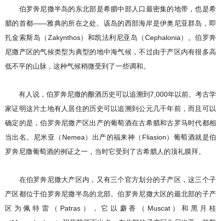
伯罗奔尼撒半岛的东北部是希腊中部人口最密集的地带，也是希
腊的首都——雅典的所在之处。该岛的西部海岸是伊奥尼亚群岛，即
扎金索斯岛（Zakynthos）和凯法利尼亚岛（Cephalonia）。伯罗奔
尼撒产区的气候类型为典型的地中海气候，不过由于产区内有很多高
低不平的山脉，这种气候稍微受到了一些调和。
有人说，伯罗奔尼撒的酿酒历史可以追溯到7,000年以前。考古学
家证明这片土地有人居住的历史可以追溯到公元几千年前，而且可以
确定的是，伯罗奔尼撒产区出产的葡萄酒在古希腊和古罗马时代都相
当出名。尼米亚（Nemea）出产的福来神（Fliasion）葡萄酒就是伯
罗奔尼撒葡萄酒的例证之一，当时它受到了古希腊人的顶礼膜拜。
在伯罗奔尼撒大产区内，又有三个官方划分的子产区，这三个子
产区都位于伯罗奔尼撒半岛的北部。伯罗奔尼撒大区的最北部的子产
区为佩特雷（Patras），它以麝香（Muscat）和黑月桂