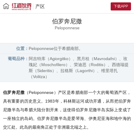
产区
下载APP
伯罗奔尼撒
Peloponnese
位置：
Peloponnese位于希腊南部。
葡萄品种：
阿吉特库（Agiorgitko）、黑月桂（Mavrodafni）、玫
瑰妃（Moschofilero）、荣迪思（Roditis）、西德瑞提
斯（Sideritis）、拉格斯（Lagorthi）、维里塔扎
（Volitza）
伯罗奔尼撒
（Peloponnese）产区是希腊南部一个大的葡萄酒产区，
具有重要的历史意义。1983年，科林斯运河成功开通，从而把伯罗奔
尼撒半岛与希腊大陆分割开来，这使得伯罗奔尼撒半岛实际上变成了
一座独立的岛屿。伯罗奔尼撒半岛是爱琴海、伊奥尼亚海和地中海的
交汇处。此岛的最南角正处于非洲最北端之上。