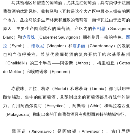
马其顿地区所酿造的葡萄酒，尤其是红葡萄酒，具有类似于法国
葡萄酒的优雅风格。兹拉马和卡瓦拉是这个大产区中最令人振奋的两
个地方。兹拉马较多生产朴素和雅致的葡萄酒，而卡瓦拉由于近海的
原因，主要生产圆润柔和的葡萄酒。产区内的
长相思
（Sauvignon
Blanc）和
赤霞珠
（Cabernet Sauvignon）拥有别具一格的特色。
西
拉
（Syrah）、
维欧尼
（Viognier）和
霞多丽
（Chardonnay）的发展
也相当值得关注。希腊优质葡萄酒的复兴开始于哈尔基季基州
（Chalkidiki）的三个半岛——阿索斯（Athos）、梅里顿丘（Cotes
de Meliton）和埃帕诺米（Epanomi）
赤霞珠、西拉、梅洛（Merlot）和琳慕诗（Limnio）都可以用来
酿制强劲、集中的红葡萄酒，且酿制出来的葡萄酒都具有陈年的潜
力。而用阿西尔提可（Assyrtico）、阿斯瑞（Athiri）和玛拉格西亚
（Malagouzia）酿制出来的干白葡萄酒具有典型而独特的地域特征。
黑喜诺（Xinomavro）是阿敏顿（Amynteon）、古门尼萨