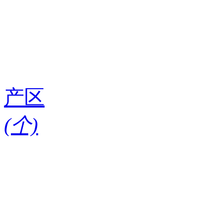
产区
(
个)