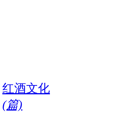
红酒文化
(
篇)