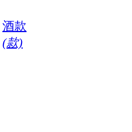
酒款
(
款)