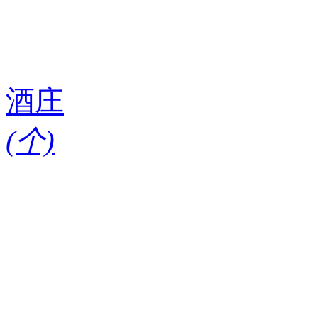
酒庄
(
个)