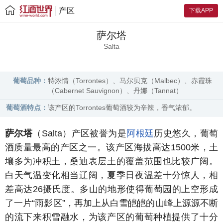
产区
下载APP
萨尔塔
Salta
葡萄品种：
特浓情（Torrontes）、马尔贝克（Malbec）、赤霞珠
（Cabernet Sauvignon）、丹娜（Tannat）
葡萄酒特点：
该产区的Torrontes葡萄酒较为辛辣，香气浓郁。
萨尔塔
（Salta）产区被誉为是
阿根廷
历史悠久，葡萄
酒质量最高的产区之一。该产区海拔高达1500米，土
壤多为冲积土，桑迪表层土的覆盖范围也比较广阔。
白天气温变化相当辽阔，夏季日夜温差十分惊人，相
差高达26摄氏度。多山的地形使得葡萄园的上空形成
了一片“雨影区”，再加上从白雪皑皑的山峰上源源不断
的流下来积雪融水，为该产区的葡萄种植提供了十分