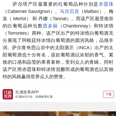
萨尔塔产区最重要的红葡萄品种分别是
赤霞珠
（Cabernet Sauvignon）、
马尔贝克
（Malbec）、梅
洛（ Merlot） 和 丹娜（Tannat）。而该产区最受推崇
的白葡萄品种当数
霞多丽
（Chardonnay）和特浓情
（Torrontes）两种。该产区出产的特浓情白葡萄酒充
分展现了阿根廷特浓情白葡萄酒的圆润风格，品感丰
润。萨尔查奇思山谷中的太阳酒庄（INCA）出产的太
阳葡萄酒也十分有名，该款葡萄酒以浓郁的香气、紧
致的口感和晶莹的果香著称，受到众人的青睐。同时
该产区用赤霞珠和特浓情混酿而成的葡萄酒也以其独
特的风格赢得世界众人的赞誉。
红酒世界APP
下载
红酒知识大全，拍酒标查红酒