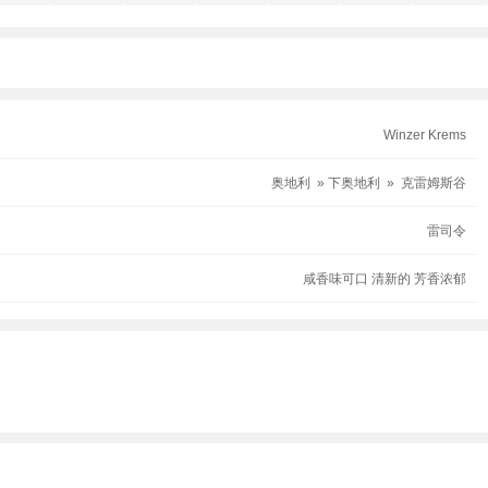
Winzer Krems
奥地利 » 下奥地利 » 克雷姆斯谷
雷司令
咸香味可口 清新的 芳香浓郁