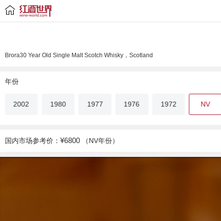
Brora30 Year Old Single Malt Scotch Whisky，Scotland
年份
2002
1980
1977
1976
1972
NV
¥6800
国内市场参考价：
（NV年份）