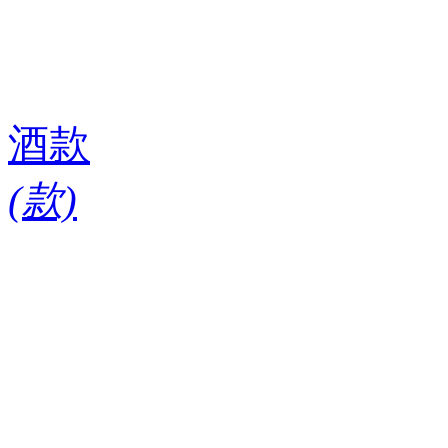
酒款
(
款)