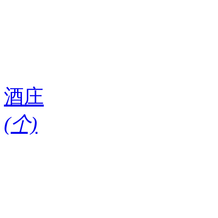
酒庄
(
个)