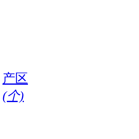
产区
(
个)