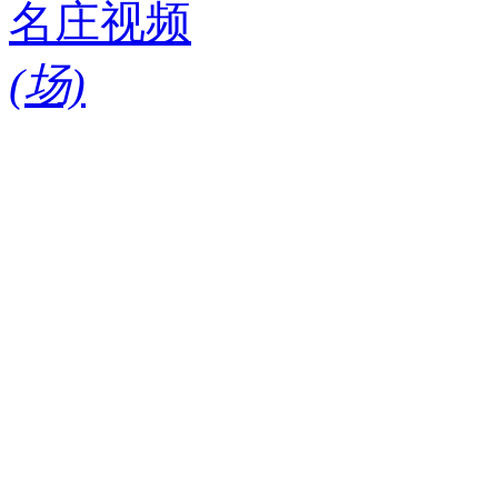
名庄视频
(
场)