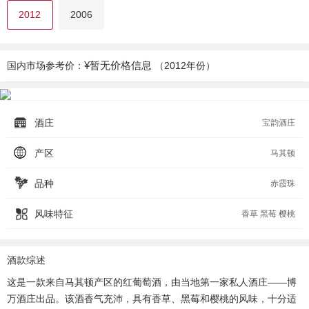
2012
2006
¥暂无价格信息
国内市场参考价：
（2012年份）
酒庄
宝韵酒庄
产区
马其顿
品种
赤霞珠
风味特征
香草 黑莓 樱桃
酒款综述
这是一款来自马其顿产区的红葡萄酒，由当地第一家私人酒庄——博
万酒庄出品。该酒香气充沛，具有香草、黑莓和樱桃的风味，十分适