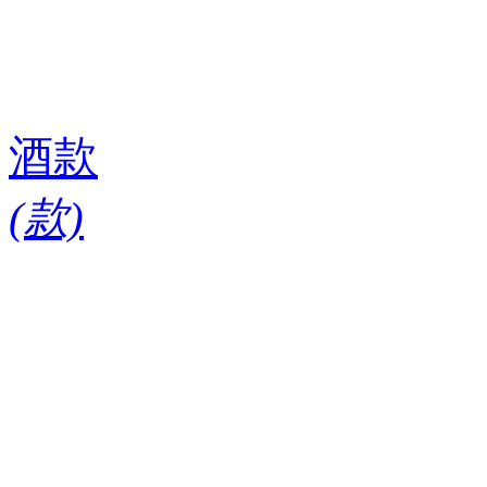
酒款
(
款)