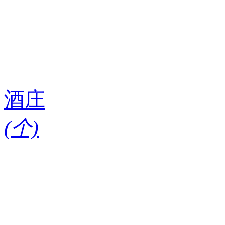
酒庄
(
个)