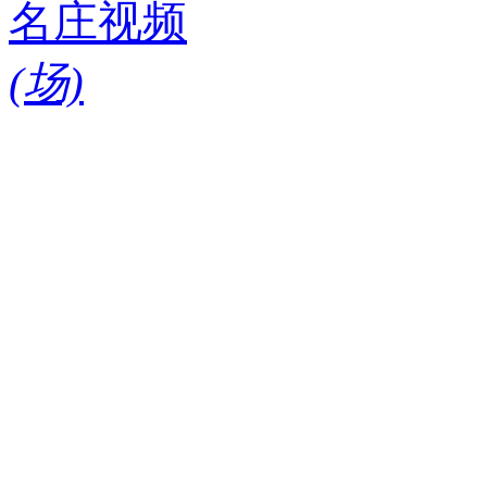
名庄视频
(
场)