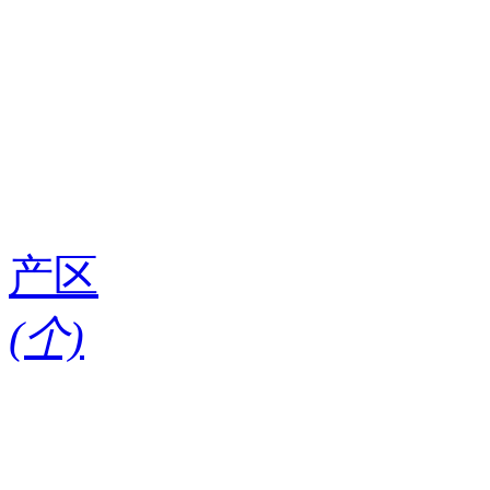
产区
(
个)